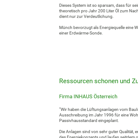
Dieses System ist so sparsam, dass für se
theoretisch pro Jahr 200 Liter Öl zum Nac
dient nur zur Verdeutlichung.
Münch bevorzugt als Energiequelle eine
einer Erdwärme-Sonde.
Ressourcen schonen und Zu
Firma INHAUS Österreich
“Wir haben die Lüftungsanlagen vom BauI
Ausschreibung im Jahr 1996 für eine Woh
Passivhausstandard eingeplant.
Die Anlagen sind von sehr guter Qualität,
des Energiekonzepts und laufen seitdem 