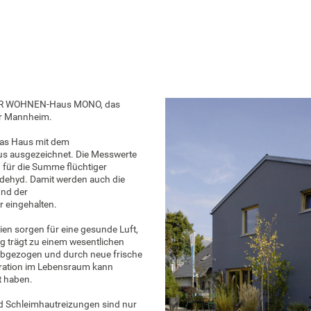
ER WOHNEN-Haus MONO, das
er Mannheim.
das Haus mit dem
itus ausgezeichnet. Die Messwerte
 für die Summe flüchtiger
ldehyd. Damit werden auch die
nd der
 eingehalten.
ien sorgen für eine gesunde Luft,
ng trägt zu einem wesentlichen
d abgezogen und durch neue frische
tration im Lebensraum kann
t haben.
d Schleimhautreizungen sind nur