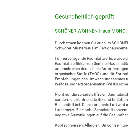
Gesundheitlich geprüft
SCHÖNER WOHNEN-Haus MONO
Durchatmen können Sie auch im SCHÖN
Schwörer-Musterhaus im Fertighauscent
Für hervoragende Raumluftwerte, wurde 
Raumluftzertifikat von Sentinel Haus Inst
unterschreiten deutlich die Anforderungen
organischer Stoffe (TVOC) und für Forma
Empfehlungen des Umweltbundesamtes u
Weltgesundheitsorganisation (WHO) sicher
Nicht nur die schadstofffreien Baumaterial
sondern die kontrollierte Be- und Entlüftu
Bestandteil bei. Die verbrauchte Luft wir
Luft ersetzt. Eine hohe Schadstoffkonzen
negative Auswirkungen auf die Gesundhei
Kopfschmerzen, Allergien, Unwohlsein un