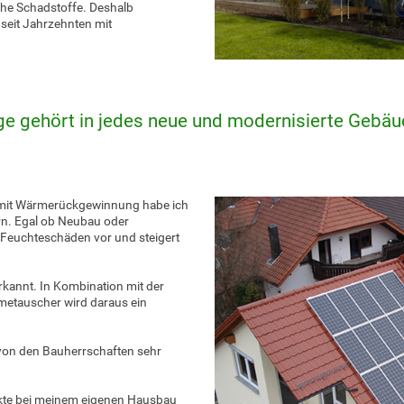
lche Schadstoffe. Deshalb
seit Jahrzehnten mit
e gehört in jedes neue und modernisierte Gebä
n mit Wärmerückgewinnung habe ich
n. Egal ob Neubau oder
 Feuchteschäden vor und steigert
rkannt. In Kombination mit der
etauscher wird daraus ein
von den Bauherrschaften sehr
fekte bei meinem eigenen Hausbau