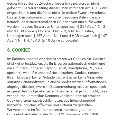
gesetzlich zulässige Zwecke erforderlich sind, werden nicht
gelöscht. Die Verarbeitung dieser Daten wird nach Art. 18 DSGVO
eingeschränkt und die Daten nicht für andere Zwecke verarbeitet.
Das gilt beispielsweise für personenbezogene Daten, die aus
handels- oder steuerrechtlichen Gründen von uns aufbewahrt
werden müssen. So werden Unterlagen nach § 257 Abs. 1 Nr. 2
und 3 HGB sowie § 147 Abs. 1 Nr. 2, 3, 5 AO für 6 Jahre,
Unterlagen nach § 257 Abs. 1 Nr. 1 und 4 HGB sowie nach § 147
Abs. 1 Nr. 1, 4, 4a AO für 10 Jahre aufbewahrt.
6. COOKIES
Im Rahmen unseres Angebotes setzen wir Cookies ein. Cookies
sind kleine Textdateien, die Ihr Browser automatisch erstellt und
die auf Ihrem Endgerät (Laptop, Tablet, Smartphone, PC, o.ä.)
speichert, wenn Sie unsere Seite besuchen. Cookies richten auf
Ihrem Endgerät keinen Schaden an, enthalten keine Viren oder
sonstige Schadsoftware. In einem Cookie werden Informationen
abgelegt, die sich jeweils im Zusammenhang mit dem spezifisch
eingesetzten Endgerät ergeben. Dies bedeutet jedoch nicht, dass
wir dadurch unmittelbar Kenntnis von Ihrer Identität erhalten.
Cookies dienen hauptsächlich dazu, das Internetangebot
nutzerfreundlicher, effektiver und sicherer zu gestalten.
Wir verwenden im Rahmen unseres Internetangebotes
Cookiebot. Anbieter ist die Cybot A/S, Havnegade 39, 1058