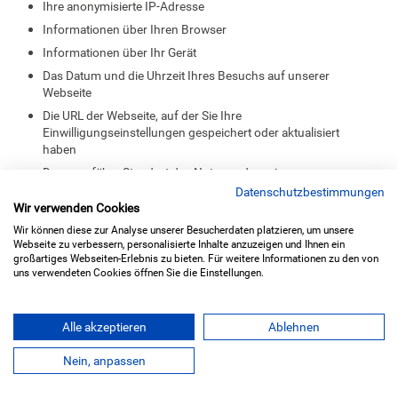
Ihre anonymisierte IP-Adresse
Informationen über Ihren Browser
Informationen über Ihr Gerät
Das Datum und die Uhrzeit Ihres Besuchs auf unserer
Webseite
Die URL der Webseite, auf der Sie Ihre
Einwilligungseinstellungen gespeichert oder aktualisiert
haben
Der ungefähre Standort des Nutzers, der seine
Einwilligungspräferenzen gespeichert hat
Datenschutzbestimmungen
Wir verwenden Cookies
Ein universell eindeutiger Bezeichner (UUID) des Webseiten-
Besuchers, der das Banner Cookie angeklickt hat
Wir können diese zur Analyse unserer Besucherdaten platzieren, um unsere
Webseite zu verbessern, personalisierte Inhalte anzuzeigen und Ihnen ein
großartiges Webseiten-Erlebnis zu bieten. Für weitere Informationen zu den von
uns verwendeten Cookies öffnen Sie die Einstellungen.
Alle akzeptieren
Ablehnen
Aktualisiert:
21.7.2026, 04:11
WAS SIND COOKIES?
Nein, anpassen
Cookies und ähnliche Technologien sind sehr kleine
Textdokumente oder Codeteile, die oft einen eindeutigen